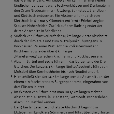
das Weimarer Land. Auf knapp
21 km
kann man hier neben
ländlicher Idylle zahlreiche Fachwerkhäuser und Denkmale in
den Orten Niederzimmern, Utzberg, Sohnstedt, Eichelborn
und Klettbach entdecken. Ein Abstecher lohnt sich von
Klettbach in die nur 5 Kilometer entfernte Erlebnisregion
Stausee Hohenfelden. Zurück auf dem Radring endet der
dritte Abschnitt in Schellroda.
Südlich von Erfurt verläuft der
14 km
lange vierte Abschnitt
durch den Ilm-Kreis und zum Mittelpunkt Thüringens in
Rockhausen. Zu einer Rast lädt die Volkssternwarte in
Kirchheim sowie der über 4 km lange
„Planetenweg“ zwischen Kirchheim und Rockhausen ein.
Abschnitt fünf und sechs führen in das Burgenland der Drei
Gleichen. Der kurze
4,3 km
lange fünfte Abschnitt führt von
Molsdorf über Kornhochheim bis nach Neudietendorf.
Hier schließt sich der
14,7 km
lange sechste Abschnitt an, der
einem ein faszinierendes Burgenpanorama, eingerahmt von
drei Flüssen, bietet.
Im Westen von Erfurt lernt man im
17 km
langen siebten
Abschnitt die Ortsteile Frienstedt, Gottstedt, Bindersleben,
Alach und Tiefthal kennen.
Der
9 km
lange achte und letzte Abschnitt beginnt in
Elxleben, im Landkreis Sömmerda und führt über die Erfurter